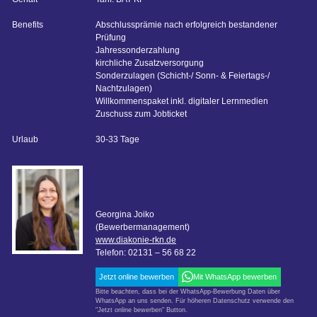
Benefits
Abschlussprämie nach erfolgreich bestandener
Prüfung
Jahressonderzahlung
kirchliche Zusatzversorgung
Sonderzulagen (Schicht-/ Sonn- & Feiertags-/
Nachtzulagen)
Willkommenspaket inkl. digitaler Lernmedien
Zuschuss zum Jobticket
Urlaub
30-33 Tage
Georgina Joiko
(Bewerbermanagement)
www.diakonie-rkn.de
Telefon: 02131 – 56 68 22
Jetzt online bewerben
Mit WhatsApp bewerben
Bitte beachten, dass bei der WhatsApp-Bewerbung Daten über
WhatsApp an uns senden. Für höheren Datenschutz verwende den
"Jetzt online bewerben" Button.