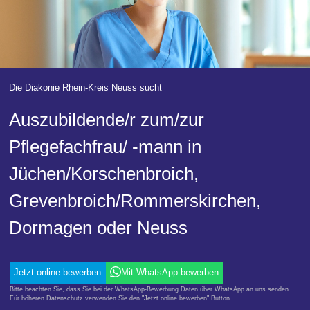
Die Diakonie Rhein-Kreis Neuss sucht
Auszubildende/r zum/zur
Pflegefachfrau/ -mann in
Jüchen/Korschenbroich,
Grevenbroich/Rommerskirchen,
Dormagen oder Neuss
Jetzt online bewerben
Mit WhatsApp bewerben
Bitte beachten Sie, dass Sie bei der WhatsApp-Bewerbung Daten über WhatsApp an uns senden.
Für höheren Datenschutz verwenden Sie den "Jetzt online bewerben" Button.