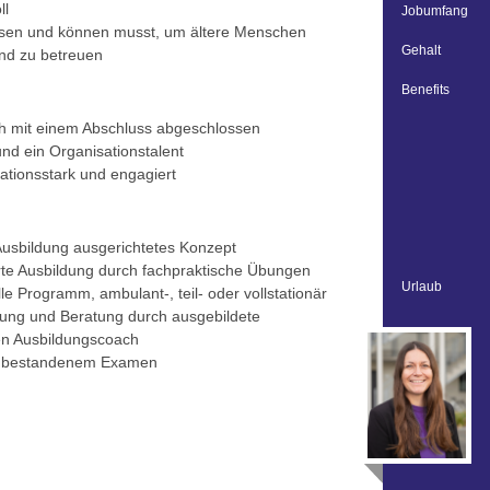
ll
Jobumfang
issen und können musst, um ältere Menschen
Gehalt
und zu betreuen
Benefits
ich mit einem Abschluss abgeschlossen
 und ein Organisationstalent
ationsstark und engagiert
Ausbildung ausgerichtetes Konzept
ierte Ausbildung durch fachpraktische Übungen
Urlaub
e Programm, ambulant-, teil- oder vollstationär
eitung und Beratung durch ausgebildete
nen Ausbildungscoach
h bestandenem Examen