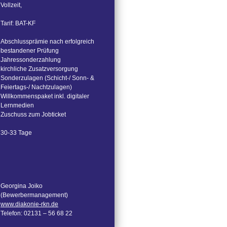
Vollzeit,
Tarif: BAT-KF
Abschlussprämie nach erfolgreich
bestandener Prüfung
Jahressonderzahlung
kirchliche Zusatzversorgung
Sonderzulagen (Schicht-/ Sonn- &
Feiertags-/ Nachtzulagen)
Willkommenspaket inkl. digitaler
Lernmedien
Zuschuss zum Jobticket
30-33 Tage
Georgina Joiko
(Bewerbermanagement)
www.diakonie-rkn.de
Telefon: 02131 – 56 68 22