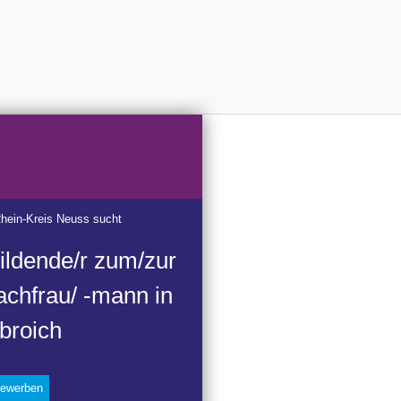
Rhein-Kreis Neuss sucht
ildende/r zum/zur
achfrau/ -mann in
broich
 bewerben