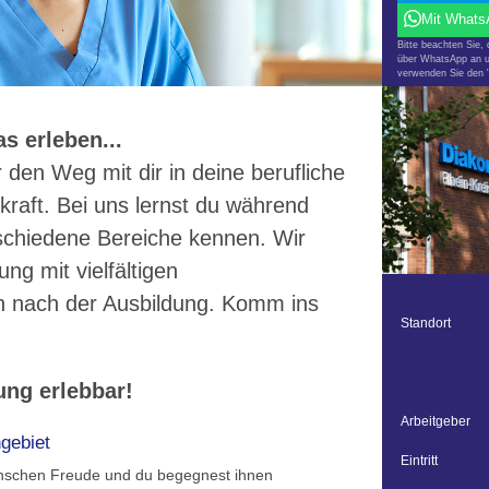
Mit Whats
Bitte beachten Sie
über WhatsApp an u
verwenden Sie den "
s erleben...
en Weg mit dir in deine berufliche
kraft. Bei uns lernst du während
schiedene Bereiche kennen. Wir
ng mit vielfältigen
n nach der Ausbildung. Komm ins
Standort
ng erlebbar!
Arbeitgeber
gebiet
Eintritt
 Menschen Freude und du begegnest ihnen