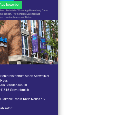
App bewerben
, dass Sie bei der WhatsApp-Bewerbung Daten
ns senden. Für höheren Datenschutz
Jetzt online bewerben" Button.
Seniorenzentrum Albert Schweitzer
Haus
Am Ständehaus 10
41515 Grevenbroich
Diakonie Rhein-Kreis Neuss e.V.
ab sofort